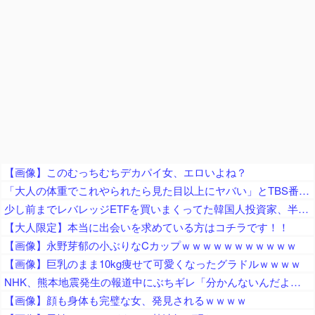
【画像】このむっちむちデカパイ女、エロいよね？
「大人の体重でこれやられたら見た目以上にヤバい」とTBS番組で起きた”放送事故”に視聴者騒然、仕掛けたやつもずっとヘラヘラしてるだけで……
少し前までレバレッジETFを買いまくってた韓国人投資家、半導体株が下落局面に突入したと判断した途端に……
【大人限定】本当に出会いを求めている方はコチラです！！
【画像】永野芽郁の小ぶりなCカップｗｗｗｗｗｗｗｗｗｗｗ
【画像】巨乳のまま10kg痩せて可愛くなったグラドルｗｗｗｗ
NHK、熊本地震発生の報道中にぶちギレ「分かんないんだよ！」「情報が無いんだって！」「しーっ！しーっ！」視聴者ドン引き
【画像】顔も身体も完璧な女、発見されるｗｗｗｗ