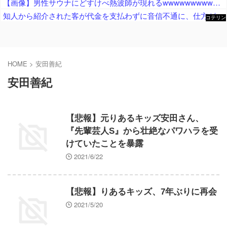
【画像】男性サウナにどすけべ熱波師が現れるwwwwwwwwwwwwwwwwwwwwwww
知人から紹介された客が代金を支払わずに音信不通に、仕方がないので客の自宅まで行ってみると……
コテリン
- 固定リ
ンク自動
更新ツー
ル
HOME
>
安田善紀
安田善紀
【悲報】元りあるキッズ安田さん、
『先輩芸人S』から壮絶なパワハラを受
けていたことを暴露
2021/6/22
【悲報】りあるキッズ、7年ぶりに再会
2021/5/20