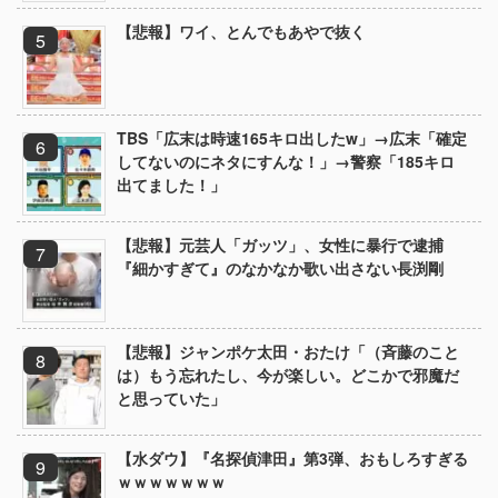
【悲報】ワイ、とんでもあやで抜く
TBS「広末は時速165キロ出したw」→広末「確定
してないのにネタにすんな！」→警察「185キロ
出てました！」
【悲報】元芸人「ガッツ」、女性に暴行で逮捕
『細かすぎて』のなかなか歌い出さない長渕剛
【悲報】ジャンポケ太田・おたけ「（斉藤のこと
は）もう忘れたし、今が楽しい。どこかで邪魔だ
と思っていた」
【水ダウ】『名探偵津田』第3弾、おもしろすぎる
ｗｗｗｗｗｗｗ