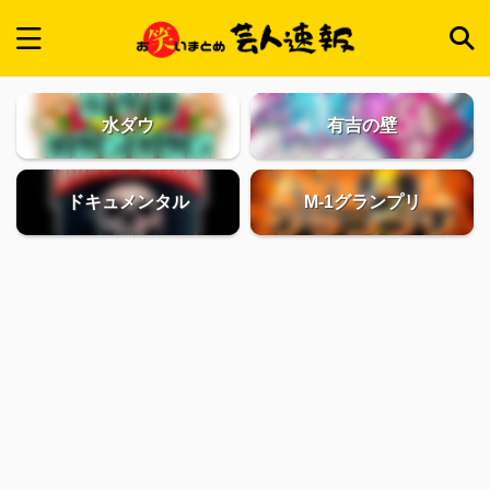
水ダウ
有吉の壁
ドキュメンタル
M-1グランプリ