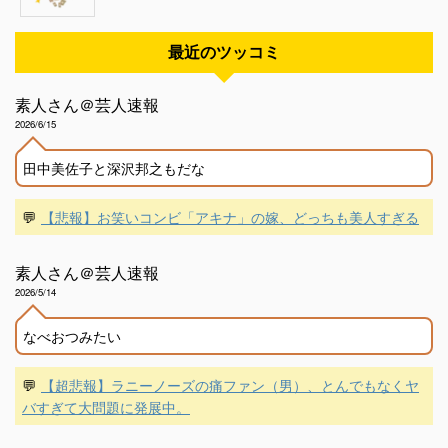
最近のツッコミ
素人さん＠芸人速報
2026/6/15
田中美佐子と深沢邦之もだな
💬
【悲報】お笑いコンビ「アキナ」の嫁、どっちも美人すぎる
素人さん＠芸人速報
2026/5/14
なべおつみたい
💬
【超悲報】ラニーノーズの痛ファン（男）、とんでもなくヤ
バすぎて大問題に発展中。