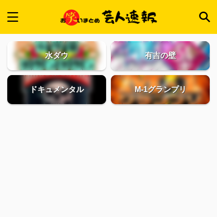
水ダウ
有吉の壁
ドキュメンタル
M-1グランプリ