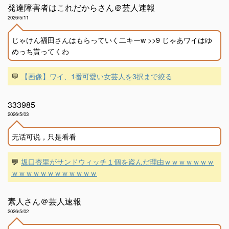
発達障害者はこれだからさん＠芸人速報
2026/5/11
じゃけん福田さんはもらっていく二キーw >>9 じゃあワイはゆ
めっち貰ってくわ
💬
【画像】ワイ、1番可愛い女芸人を3択まで絞る
333985
2026/5/03
无话可说，只是看看
💬
坂口杏里がサンドウィッチ１個を盗んだ理由ｗｗｗｗｗｗｗ
ｗｗｗｗｗｗｗｗｗｗｗｗ
素人さん＠芸人速報
2026/5/02