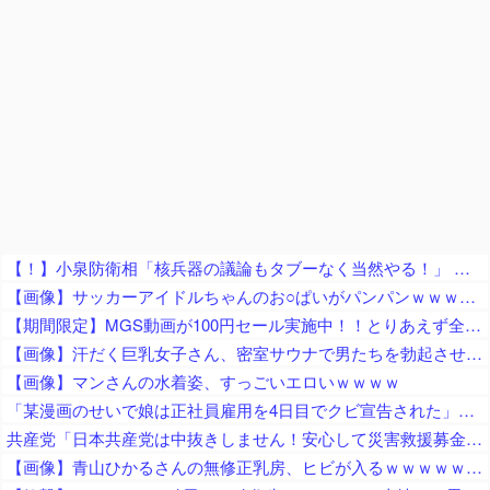
【！】小泉防衛相「核兵器の議論もタブーなく当然やる！」 → 漫画家さん「テレビも新聞も騒げ！憲法違反の暴論！辞任どころか辞職すべき！」
【画像】サッカーアイドルちゃんのお○ぱいがパンパンｗｗｗｗｗｗｗｗｗｗｗｗ
【期間限定】MGS動画が100円セール実施中！！とりあえず全部買うやろｗｗｗｗｗ
【画像】汗だく巨乳女子さん、密室サウナで男たちを勃起させてしまうｗｗｗｗｗｗ
【画像】マンさんの水着姿、すっごいエロいｗｗｗｗ
「某漫画のせいで娘は正社員雇用を4日目でクビ宣告された」とジャーナリストがアニメ化中止を要求、まず最初に会社を訴えたら？とのツッコミが……
共産党「日本共産党は中抜きしません！安心して災害救援募金をしてください！」「お金に清潔な日本共産党だからこそ信頼できる！」
【画像】青山ひかるさんの無修正乳房、ヒビが入るｗｗｗｗｗｗｗｗｗｗｗｗｗｗ