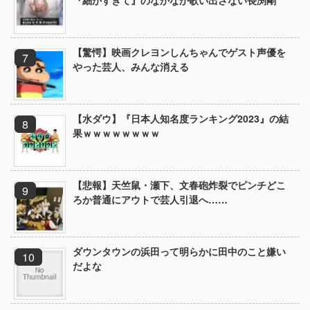
『細かすぎて』のなかなか歌い出さない長渕剛
【驚愕】映画クレヨンしんちゃんでゲスト声優を
やった芸人、みんな消える
【水ダウ】『日本人知名度ランキング2023』の結
果ｗｗｗｗｗｗｗｗ
【悲報】天竺鼠・瀬下、文春砲炸裂でピンチどこ
ろか普通にアウトで芸人引退へ……
ダウンタウンの浜田って明らかに田中のこと嫌い
だよな