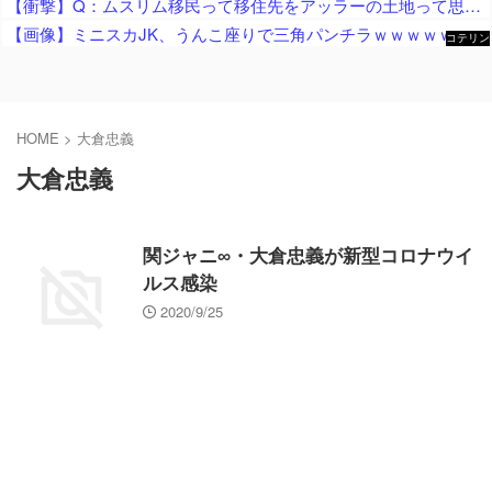
【衝撃】Q：ムスリム移民って移住先をアッラーの土地って思ってるの？ → 衝撃の回答がコチラ → ｗｗｗｗｗｗｗｗｗｗｗｗｗｗ
【画像】ミニスカJK、うんこ座りで三角パンチラｗｗｗｗｗ
コテリン
- 固定リ
ンク自動
更新ツー
ル
HOME
>
大倉忠義
大倉忠義
関ジャニ∞・大倉忠義が新型コロナウイ
ルス感染
2020/9/25