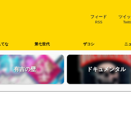
フィード
ツイッ
RSS
Twit
んてな
第七世代
ザコシ
ニ
有吉の壁
ドキュメンタル