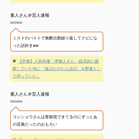
素人さん＠芸人速報
2023/8/02
ミスドのバイトで無断出勤繰り返してクビにな
った話好きww
💬
【悲報】人気俳優・堺雅人さん、経済的に困
窮していた頃に『道ばたのたんぽぽ』を野菜とし
て摂っていた。
素人さん＠芸人速報
2023/8/02
コシショウさんは客観視できてるのにずっとあ
の芸風だったのおもろい