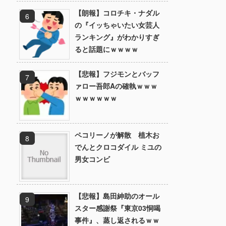
【朗報】コロチキ・ナダル
の『イッちゃいたい女芸人
ランキング』がわかりすぎ
ると話題にｗｗｗｗ
【悲報】フジモンとバッフ
ァロー吾郎Aの確執ｗｗｗ
ｗｗｗｗｗｗ
ペコリーノが解散 植木お
でんとクロコダイル ミユの
男女コンビ
【悲報】島田紳助のオール
スター感謝祭『東京03恫喝
事件』、蒸し返されるｗｗ