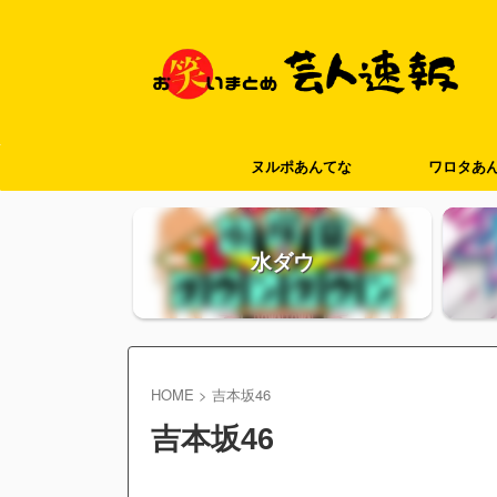
ヌルポあんてな
ワロタあ
水ダウ
HOME
>
吉本坂46
吉本坂46