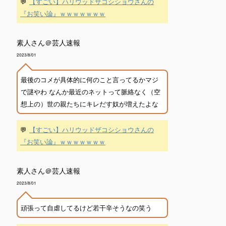
💬
【すごい】ハリウッドザコシショウさんの
『お笑い論』ｗｗｗｗｗｗｗ
素人さん＠芸人速報
2023/8/01
最後のコメが具体的に何のこと言ってるかマジ
で謎やわ なんか最近のネットって脈絡なく（空
想上の）世の親たちにキレだす奴が増えたよな
💬
【すごい】ハリウッドザコシショウさんの
『お笑い論』ｗｗｗｗｗｗｗ
素人さん＠芸人速報
2023/8/01
頑張って自虐してるけど若干辛そうなの笑う