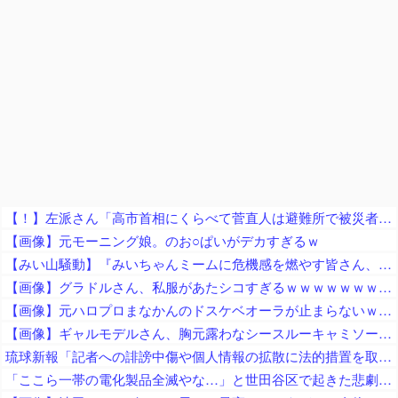
【！】左派さん「高市首相にくらべて菅直人は避難所で被災者に怒鳴られテレビで流され健全！「仕込み」視察じゃない！」
【画像】元モーニング娘。のお○ぱいがデカすぎるｗ
【みい山騒動】『みいちゃんミームに危機感を燃やす皆さん、何故チー牛ミームに微温的だったの？フェミの男性揶揄を、なぜ諫めてくれなかった？』
【画像】グラドルさん、私服があたシコすぎるｗｗｗｗｗｗｗｗｗｗｗｗｗｗｗｗｗｗｗｗｗｗｗｗｗｗｗｗｗｗｗｗｗｗｗｗｗｗ
【画像】元ハロプロまなかんのドスケベオーラが止まらないｗｗｗｗ
【画像】ギャルモデルさん、胸元露わなシースルーキャミソール買い物に行ってしまうｗｗｗｗｗｗｗｗｗ
琉球新報「記者への誹謗中傷や個人情報の拡散に法的措置を取る！」 → ﾈｯﾄ「心ない言葉を投げつける記者を擁護し批判するなら訴訟恫喝で黙らせる…」
「ここら一帯の電化製品全滅やな…」と世田谷区で起きた悲劇に目撃者騒然、下手したら自己破産ルートなのでは……