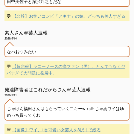
田中美佐子と深沢邦之もだな
💬
【悲報】お笑いコンビ「アキナ」の嫁、どっちも美人すぎる
素人さん＠芸人速報
2026/5/14
なべおつみたい
💬
【超悲報】ラニーノーズの痛ファン（男）、とんでもなくヤ
バすぎて大問題に発展中。
発達障害者はこれだからさん＠芸人速報
2026/5/11
じゃけん福田さんはもらっていく二キーw >>9 じゃあワイはゆ
めっち貰ってくわ
💬
【画像】ワイ、1番可愛い女芸人を3択まで絞る