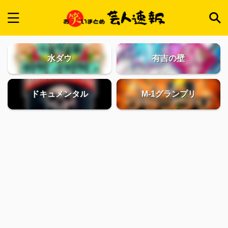
水ダウ
有吉の壁
ドキュメンタル
M-1グランプリ