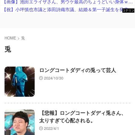
【画像】池田エライザさん、男ウケ最高のちょうどいい身体ｗｗｗｗ
【祝】小坪慎也市議と添田詩織市議、結婚＆第一子誕生を発表 → ｗｗｗｗｗｗｗｗｗｗｗｗ
コテリン
- 固定リ
ンク自動
更新ツー
ル
HOME
>
兎
兎
ロングコートダディの兎って芸人
2024/10/30
【悲報】ロングコートダディ兎さん、
太りすぎて心配される。
2022/4/1