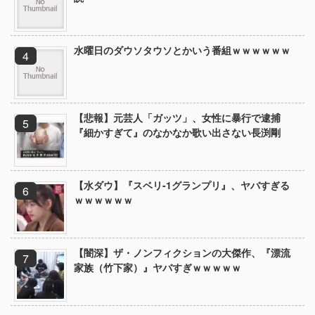
水曜日のダウソタウソとかいう番組ｗｗｗｗｗｗ
【悲報】元芸人「ガッツ」、女性に暴行で逮捕
『細かすぎて』のなかなか歌い出さない長渕剛
【水ダウ】『スベリ-1グランプリ』、ヤバすぎる
ｗｗｗｗｗｗ
【闇深】ザ・ノンフィクションの大傑作、『漂流
家族（竹下家）』ヤバすぎｗｗｗｗｗ