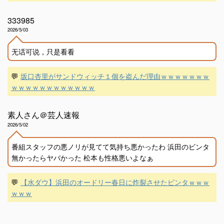
333985
2026/5/03
无话可说，只是看看
💬
坂口杏里がサンドウィッチ１個を盗んだ理由ｗｗｗｗｗｗｗ
ｗｗｗｗｗｗｗｗｗｗｗｗ
素人さん＠芸人速報
2026/5/02
番組スタッフの悪ノリが見てて気持ち悪かったわ 浜田のビンタ
無かったらヤバかった 松本も性格悪いよなぁ
💬
【水ダウ】浜田のオードリー春日に炸裂させたビンタｗｗｗ
ｗｗｗ