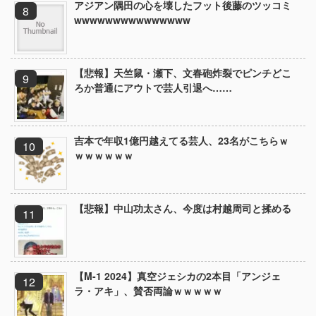
アジアン隅田の心を壊したフット後藤のツッコミ
wwwwwwwwwwwwwww
【悲報】天竺鼠・瀬下、文春砲炸裂でピンチどこ
ろか普通にアウトで芸人引退へ……
吉本で年収1億円越えてる芸人、23名がこちらｗ
ｗｗｗｗｗｗ
【悲報】中山功太さん、今度は村越周司と揉める
【M-1 2024】真空ジェシカの2本目「アンジェ
ラ・アキ」、賛否両論ｗｗｗｗｗ