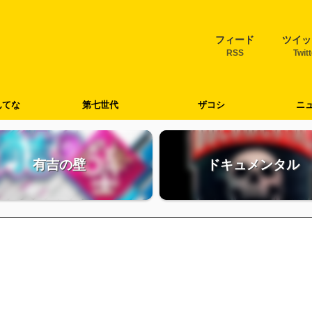
フィード
ツイッ
RSS
Twit
んてな
第七世代
ザコシ
ニ
有吉の壁
ドキュメンタル