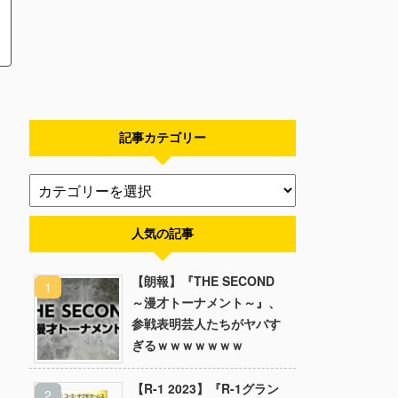
記事カテゴリー
人気の記事
【朗報】『THE SECOND
～漫才トーナメント～』、
参戦表明芸人たちがヤバす
ぎるｗｗｗｗｗｗｗ
【R-1 2023】『R-1グラン