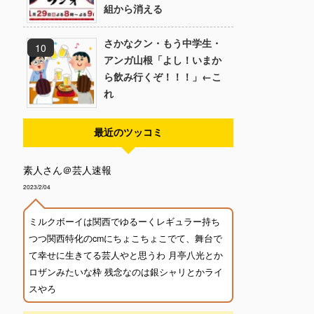
組から消える
さかなクン・もう中学生・
アンガ山根「よし！いまか
ら飲み行くぞ！！！」←こ
れ
最近のツッコミ
素人さん＠芸人速報
2023/2/04
ミルクボーイは関西でゆるーくレギュラー持ち
つつ関西特化のcmにちょこちょこでて、舞台で
て幸せに生きてる芸人やと思うわ 月亭八光とか
ロザンみたいな枠 残念なのは銀シャリとかライ
スやろ