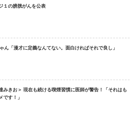
ジ１の膀胱がんを公表
伊達ちゃん「漫才に定義なんてない。面白ければそれで良し」
達みきお＞ 現在も続ける喫煙習慣に医師が警告！「それはも
メです！」