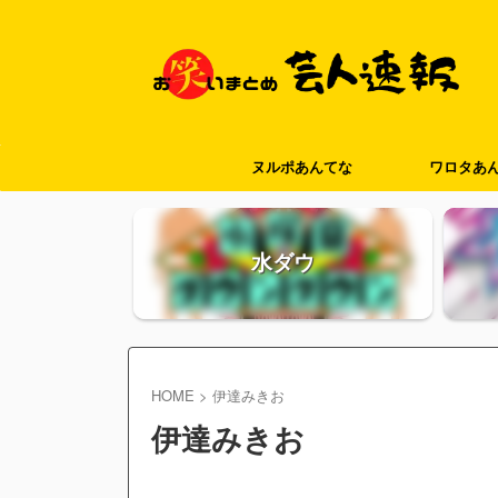
ヌルポあんてな
ワロタあ
水ダウ
HOME
>
伊達みきお
伊達みきお