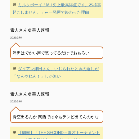
💬
ミルクボーイ「M-1史上最高得点です。不祥事
起こしません。」←一発屋で終わった理由
素人さん＠芸人速報
2023/2/04
津田はでかい声で怒ってるだけでおもろい
💬
ダイアン津田さん、いじられたときの返しが
「なんやねん！」しか無い
素人さん＠芸人速報
2023/2/04
青空出るんか 関西では今もテレビ出てんのかな
💬
【朗報】『THE SECOND～漫才トーナメント