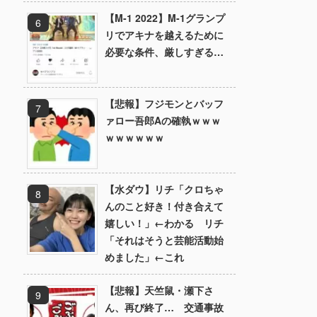
【M-1 2022】M-1グランプ
リでアキナを越えるために
必要な条件、厳しすぎる…
【悲報】フジモンとバッフ
ァロー吾郎Aの確執ｗｗｗ
ｗｗｗｗｗｗ
【水ダウ】リチ「クロちゃ
んのこと好き！付き合えて
嬉しい！」←わかる リチ
「それはそうと芸能活動始
めました」←これ
【悲報】天竺鼠・瀬下さ
ん、再び終了… 交通事故