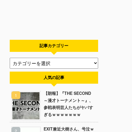
記事カテゴリー
人気の記事
【朗報】『THE SECOND
～漫才トーナメント～』、
参戦表明芸人たちがヤバす
ぎるｗｗｗｗｗｗｗ
EXIT兼近大樹さん、号泣ｗ