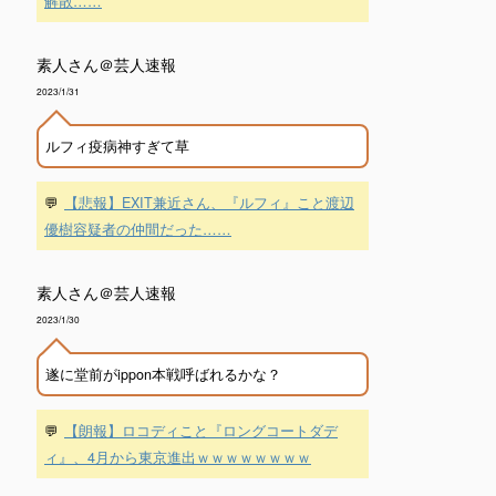
解散……
素人さん＠芸人速報
2023/1/31
ルフィ疫病神すぎて草
💬
【悲報】EXIT兼近さん、『ルフィ』こと渡辺
優樹容疑者の仲間だった……
素人さん＠芸人速報
2023/1/30
遂に堂前がippon本戦呼ばれるかな？
💬
【朗報】ロコディこと『ロングコートダデ
ィ』、4月から東京進出ｗｗｗｗｗｗｗｗ