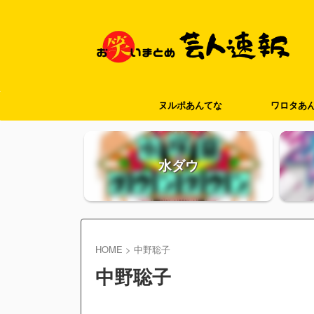
ヌルポあんてな
ワロタあ
水ダウ
HOME
>
中野聡子
中野聡子