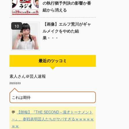
の執行猶予判決の影響か番
組から消える
【画像】エルフ荒川がギャ
ルメイクをやめた結
果・・・
最近のツッコミ
素人さん＠芸人速報
2023/2/03
これは期待
💬
【朗報】『THE SECOND～漫才トーナメント
～』、参戦表明芸人たちがヤバすぎるｗｗｗｗｗ
ｗｗ