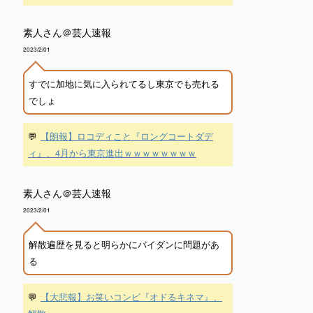
素人さん＠芸人速報
2023/2/01
すでに加地に気に入られてるし東京でも売れる
でしょ
💬
【朗報】ロコディこと『ロングコートダデ
ィ』、4月から東京進出ｗｗｗｗｗｗｗｗ
素人さん＠芸人速報
2023/2/01
解散遍歴を見ると明らかにバイダンに問題があ
る
💬
【大悲報】お笑いコンビ『オドるキネマ』、