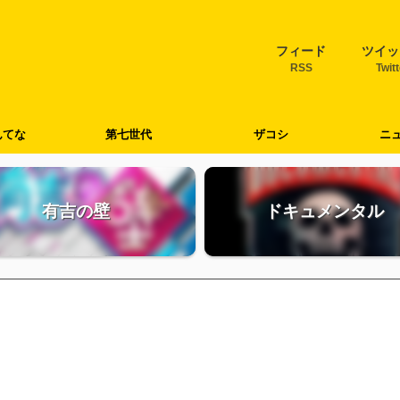
フィード
ツイッ
RSS
Twit
んてな
第七世代
ザコシ
ニ
有吉の壁
ドキュメンタル