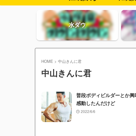
水ダウ
HOME
>
中山きんに君
中山きんに君
普段ボディビルダーとか興
感動したんだけど
2022/6/6