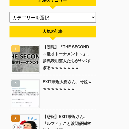
記事カテゴリー
人気の記事
【朗報】『THE SECOND
～漫才トーナメント～』、
参戦表明芸人たちがヤバす
ぎるｗｗｗｗｗｗｗ
EXIT兼近大樹さん、号泣ｗ
ｗｗｗｗｗｗｗｗ
【悲報】EXIT兼近さん、
『ルフィ』こと渡辺優樹容