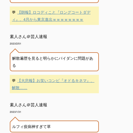
💬
【朗報】ロコディこと『ロングコートダデ
ィ』、4月から東京進出ｗｗｗｗｗｗｗｗ
素人さん＠芸人速報
2023/2/01
解散遍歴を見ると明らかにバイダンに問題があ
る
💬
【大悲報】お笑いコンビ『オドるキネマ』、
解散……
素人さん＠芸人速報
2023/1/31
ルフィ疫病神すぎて草