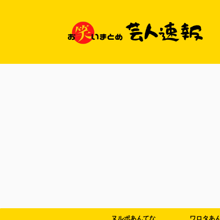
ヌルポあんてな
ワロタあ