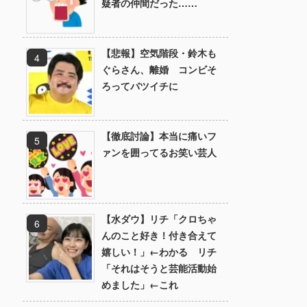
疑者の仲間だった……
【悲報】空気階段・鈴木も
ぐらさん、離婚 コンビそ
ろってバツイチに
【徹底討論】本当に痛いフ
ァンを囲ってるお笑い芸人
【水ダウ】リチ「クロちゃ
んのこと好き！付き合えて
嬉しい！」←わかる リチ
「それはそうと芸能活動始
めました」←これ