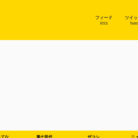
フィード
ツイッ
RSS
Twit
んてな
第七世代
ザコシ
ニ