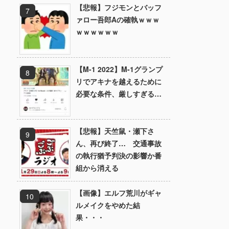
【悲報】フジモンとバッフ
ァロー吾郎Aの確執ｗｗｗ
ｗｗｗｗｗｗ
【M-1 2022】M-1グランプ
リでアキナを越えるために
必要な条件、厳しすぎる…
【悲報】天竺鼠・瀬下さ
ん、再び終了… 交通事故
の執行猶予判決の影響か番
組から消える
【画像】エルフ荒川がギャ
ルメイクをやめた結
果・・・