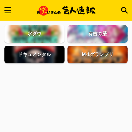
水ダウ
有吉の壁
ドキュメンタル
M-1グランプリ