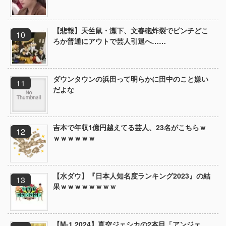
【悲報】天竺鼠・瀬下、文春砲炸裂でピンチどこ
ろか普通にアウトで芸人引退へ……
ダウンタウンの浜田って明らかに田中のこと嫌い
だよな
吉本で年収1億円越えてる芸人、23名がこちらｗ
ｗｗｗｗｗｗ
【水ダウ】『日本人知名度ランキング2023』の結
果ｗｗｗｗｗｗｗｗ
【M-1 2024】真空ジェシカの2本目「アンジェ