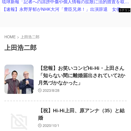
琉球新報「記者への誹謗中傷や個人情報の拡散に法的措置を取る！」 → ﾈｯﾄ「心ない言葉を投げつける記者を擁護し批判するなら訴訟恫喝で黙らせる…」
【速報】永野芽郁がNHK大河「豊臣兄弟！」出演辞退 女優業は事実上、活動休止へ…不倫疑惑余波ドラマにも
コテリン
- 固定リ
ンク自動
更新ツー
ル
HOME
>
上田浩二郎
上田浩二郎
【悲報】お笑いコンビHi-Hi・上田さん
「知らない間に離婚届出されていて2か
月気づかなかった」
2023/8/28
【祝】Hi-Hi上田、原アンナ（35）と結
婚
2020/10/1