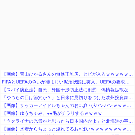
【画像】青山ひかるさんの無修正乳房、ヒビが入るｗｗｗｗｗｗｗｗｗｗｗｗｗｗ
FIFAとUEFAの争いが凄まじい泥沼状態に突入、UEFAの要求を呑んだFIFAだったがUEFA側は強硬姿勢を崩さず……
【スパイ防止法】自民、外国干渉防止法に刑罰 偽情報拡散などの不当干渉を防止 これに反対する政党はどこかな？
「やつらの目は節穴か？」と日米に見切りをつけた欧州投資家の選択に衝撃を受ける人が続出、日英米の資産を処分して代わりに選んだのは……
【画像】サッカーアイドルちゃんのお○ぱいがパンパンｗｗｗｗｗｗｗｗｗｗｗｗ
【画像】ゆうちゃみ、●●毛がチラリするｗｗｗｗ
「ウクライナの光景かと思ったら日本国内かよ」と北海道の事故に目撃者騒然、自爆ドローンに襲われたのかと……
【画像】水着からちょっと溢れてるお○ぱいｗｗｗｗｗｗｗｗｗｗｗ