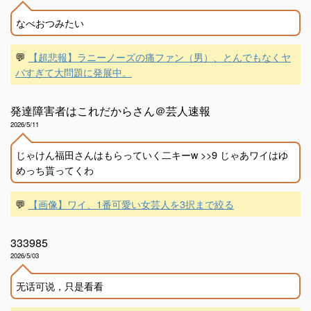
なべおつみたい
💬
【超悲報】ラニーノーズの痛ファン（男）、とんでもなくヤ
バすぎて大問題に発展中。
発達障害者はこれだからさん＠芸人速報
2026/5/11
じゃけん福田さんはもらっていく二キーw >>9 じゃあワイはゆ
めっち貰ってくわ
💬
【画像】ワイ、1番可愛い女芸人を3択まで絞る
333985
2026/5/03
无话可说，只是看看