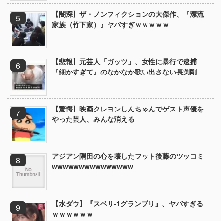
【闇深】ザ・ノンフィクションの大傑作、『漂流
家族（竹下家）』ヤバすぎｗｗｗｗｗ
【悲報】元芸人「ガッツ」、女性に暴行で逮捕
『細かすぎて』のなかなか歌い出さない長渕剛
【驚愕】映画クレヨンしんちゃんでゲスト声優を
やった芸人、みんな消える
アジアン隅田の心を壊したフット後藤のツッコミ
wwwwwwwwwwwwwww
【水ダウ】『スベリ-1グランプリ』、ヤバすぎる
ｗｗｗｗｗｗ