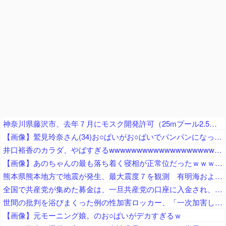
神奈川県藤沢市、去年７月にモスク開発許可（25mプール2.5個分くらいのサイズ） → 反対署名3万人超、藤沢市議会にモスク反対の請願・陳情が40件以上 → 市議会、すべて否決
【画像】鷲見玲奈さん(34)お○ぱいがお○ぱいでパンパンになってしまうｗ
井口裕香のカラダ、やばすぎるwwwwwwwwwwwwwwwwwwwww
【画像】あのちゃんの最も落ち着く寝相が正常位だったｗｗｗｗｗｗｗｗｗｗｗｗｗｗｗｗｗｗｗｗｗｗｗｗｗｗｗｗｗｗｗｗｗｗｗｗ
熊本県熊本地方で地震が発生、最大震度７を観測 有明海および八代海に津波注意報
全国で共産党が集めた募金は、一旦共産党の口座に入金され、まとめて、被災自治体や団体（農協や漁協など）にも届けられます
世間の批判を浴びまくった例の性加害ロッカー、「一次加害した人間がこれ言うのか」と周囲を唖然とさせる言動を……
【画像】元モーニング娘。のお○ぱいがデカすぎるｗ