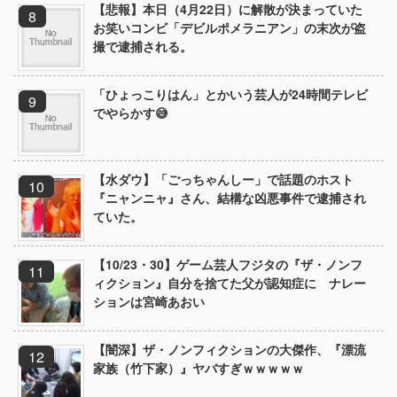
【悲報】本日（4月22日）に解散が決まっていた
お笑いコンビ「デビルポメラニアン」の末次が盗
撮で逮捕される。
「ひょっこりはん」とかいう芸人が24時間テレビ
でやらかす😅
【水ダウ】「ごっちゃんしー」で話題のホスト
『ニャンニャ』さん、結構な凶悪事件で逮捕され
ていた。
【10/23・30】ゲーム芸人フジタの『ザ・ノンフ
ィクション』自分を捨てた父が認知症に ナレー
ションは宮崎あおい
【闇深】ザ・ノンフィクションの大傑作、『漂流
家族（竹下家）』ヤバすぎｗｗｗｗｗ