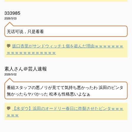
333985
2026/5/03
无话可说，只是看看
💬
坂口杏里がサンドウィッチ１個を盗んだ理由ｗｗｗｗｗｗｗ
ｗｗｗｗｗｗｗｗｗｗｗｗ
素人さん＠芸人速報
2026/5/02
番組スタッフの悪ノリが見てて気持ち悪かったわ 浜田のビンタ
無かったらヤバかった 松本も性格悪いよなぁ
💬
【水ダウ】浜田のオードリー春日に炸裂させたビンタｗｗｗ
ｗｗｗ