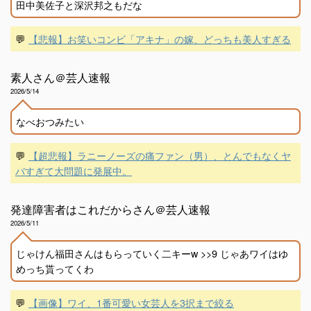
田中美佐子と深沢邦之もだな
💬
【悲報】お笑いコンビ「アキナ」の嫁、どっちも美人すぎる
素人さん＠芸人速報
2026/5/14
なべおつみたい
💬
【超悲報】ラニーノーズの痛ファン（男）、とんでもなくヤ
バすぎて大問題に発展中。
発達障害者はこれだからさん＠芸人速報
2026/5/11
じゃけん福田さんはもらっていく二キーw >>9 じゃあワイはゆ
めっち貰ってくわ
💬
【画像】ワイ、1番可愛い女芸人を3択まで絞る