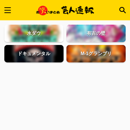
水ダウ
有吉の壁
ドキュメンタル
M-1グランプリ