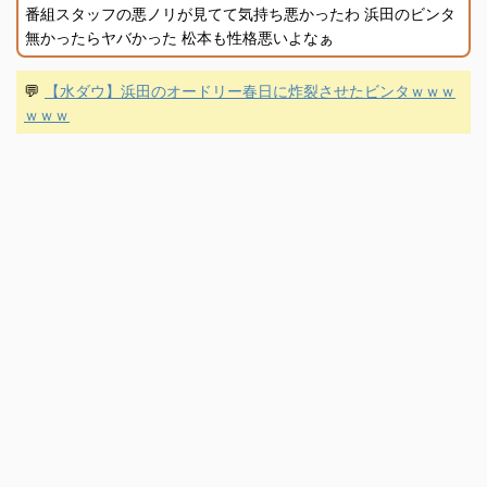
番組スタッフの悪ノリが見てて気持ち悪かったわ 浜田のビンタ
無かったらヤバかった 松本も性格悪いよなぁ
💬
【水ダウ】浜田のオードリー春日に炸裂させたビンタｗｗｗ
ｗｗｗ