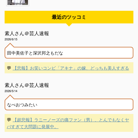
最近のツッコミ
素人さん＠芸人速報
2026/6/15
田中美佐子と深沢邦之もだな
💬
【悲報】お笑いコンビ「アキナ」の嫁、どっちも美人すぎる
素人さん＠芸人速報
2026/5/14
なべおつみたい
💬
【超悲報】ラニーノーズの痛ファン（男）、とんでもなくヤ
バすぎて大問題に発展中。