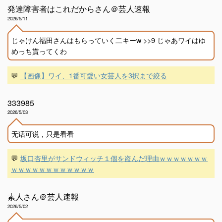
発達障害者はこれだからさん＠芸人速報
2026/5/11
じゃけん福田さんはもらっていく二キーw >>9 じゃあワイはゆ
めっち貰ってくわ
💬
【画像】ワイ、1番可愛い女芸人を3択まで絞る
333985
2026/5/03
无话可说，只是看看
💬
坂口杏里がサンドウィッチ１個を盗んだ理由ｗｗｗｗｗｗｗ
ｗｗｗｗｗｗｗｗｗｗｗｗ
素人さん＠芸人速報
2026/5/02