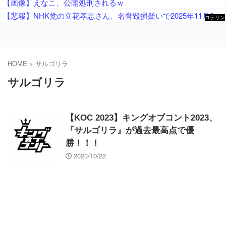
【画像】えなこ、公開処刑されるｗ
【悲報】NHK党の立花孝志さん、名誉毀損疑いで2025年11月9日に逮捕され、この１件で8ヶ月半勾留 昨日も保釈請求を棄却
コテリン
- 固定リ
ンク自動
更新ツー
ル
HOME
>
サルゴリラ
サルゴリラ
【KOC 2023】キングオブコント2023、
『サルゴリラ』が過去最高点で優
勝！！！
2023/10/22