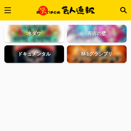
水ダウ
有吉の壁
ドキュメンタル
M-1グランプリ