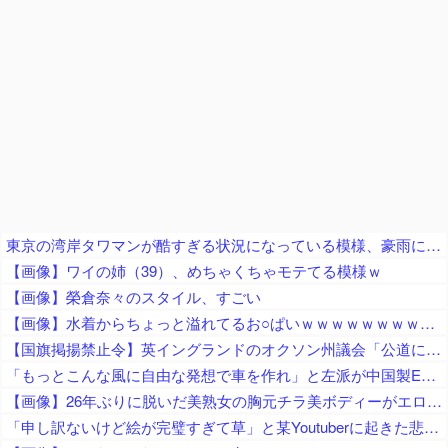
東京の湾岸タワマンが酷すぎる状況になっている模様、豪雨によって下水処理能力が限界を超えた結果……
【画像】ワイの姉（39）、めちゃくちゃモテてる模様ｗ
【画像】榮倉奈々のスタイル、すごい
【画像】水着からちょっと溢れてるお○ぱいｗｗｗｗｗｗｗｗｗｗｗ
【国旗掲揚禁止令】英イングランドのオクソン州議会「公道にイングランド旗・英国旗の掲揚を禁止」の方針、英高等裁判所も支持
「もっとこんな風に自由な発想で車を作れ」と左派が中国製EVを絶賛、だがそのシステムは日本が40年前に……
【画像】26年ぶりに脱いだ美熟女の胸元チラ美ボディーがエロすぎるｗｗ
「申し訳ないけど絵が完璧すぎて草」と某Youtuberに起きた悲劇に目撃者騒然、”映え”のために愛車をを停めて撮影していたら……