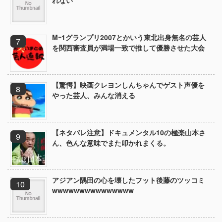
れない
Mｰ1グランプリ2007とかいう東北出身無名の芸人
を関西審査員が満場一致で推して優勝させた大会
【驚愕】映画クレヨンしんちゃんでゲスト声優を
やった芸人、みんな消える
【ネタバレ注意】ドキュメンタル10の極楽山本さ
ん、色んな意味でまた叩かれまくる。
アジアン隅田の心を壊したフット後藤のツッコミ
wwwwwwwwwwwwwww