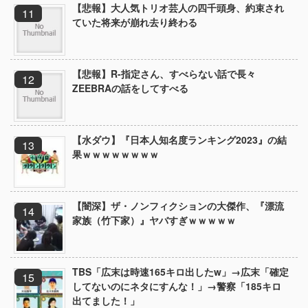
【悲報】大人気トリオ芸人の四千頭身、約束され
ていた将来が崩れ去り終わる
【悲報】R-指定さん、すべらない話で長々
ZEEBRAの話をしてすべる
【水ダウ】『日本人知名度ランキング2023』の結
果ｗｗｗｗｗｗｗｗ
【闇深】ザ・ノンフィクションの大傑作、『漂流
家族（竹下家）』ヤバすぎｗｗｗｗｗ
TBS「広末は時速165キロ出したw」→広末「確定
してないのにネタにすんな！」→警察「185キロ
出てました！」