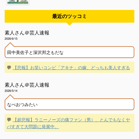
最近のツッコミ
素人さん＠芸人速報
2026/6/15
田中美佐子と深沢邦之もだな
💬
【悲報】お笑いコンビ「アキナ」の嫁、どっちも美人すぎる
素人さん＠芸人速報
2026/5/14
なべおつみたい
💬
【超悲報】ラニーノーズの痛ファン（男）、とんでもなくヤ
バすぎて大問題に発展中。