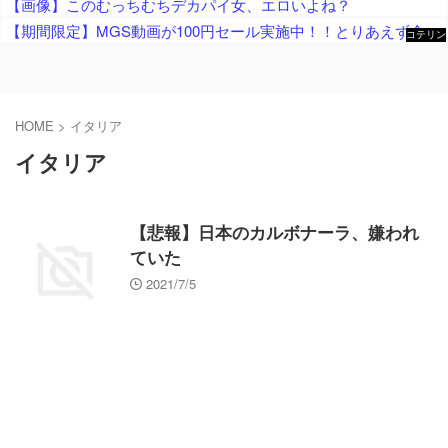
【画像】このむっちむちデカパイ女、エロいよね？
【期間限定】MGS動画が100円セール実施中！！とりあえず全部買うやろｗｗｗｗｗ
コテリン
- 固定リ
ンク自動
更新ツー
ル
HOME
>
イタリア
イタリア
【悲報】日本のカルボナーラ、嫌われ
ていた
2021/7/5