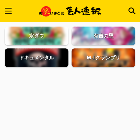
水ダウ
有吉の壁
ドキュメンタル
M-1グランプリ