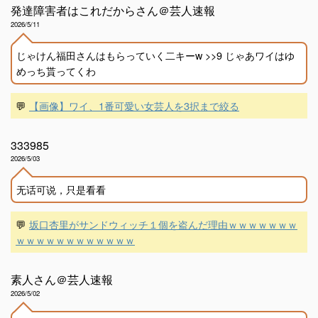
発達障害者はこれだからさん＠芸人速報
2026/5/11
じゃけん福田さんはもらっていく二キーw >>9 じゃあワイはゆ
めっち貰ってくわ
💬
【画像】ワイ、1番可愛い女芸人を3択まで絞る
333985
2026/5/03
无话可说，只是看看
💬
坂口杏里がサンドウィッチ１個を盗んだ理由ｗｗｗｗｗｗｗ
ｗｗｗｗｗｗｗｗｗｗｗｗ
素人さん＠芸人速報
2026/5/02