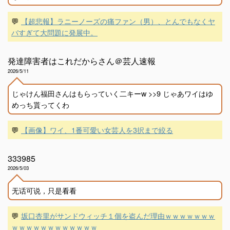
💬
【超悲報】ラニーノーズの痛ファン（男）、とんでもなくヤ
バすぎて大問題に発展中。
発達障害者はこれだからさん＠芸人速報
2026/5/11
じゃけん福田さんはもらっていく二キーw >>9 じゃあワイはゆ
めっち貰ってくわ
💬
【画像】ワイ、1番可愛い女芸人を3択まで絞る
333985
2026/5/03
无话可说，只是看看
💬
坂口杏里がサンドウィッチ１個を盗んだ理由ｗｗｗｗｗｗｗ
ｗｗｗｗｗｗｗｗｗｗｗｗ