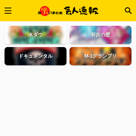
水ダウ
有吉の壁
ドキュメンタル
M-1グランプリ