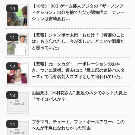
【10/23・30】ゲーム芸人フジタの『ザ・ノンフ
ィクション』自分を捨てた父が認知症に ナレー
ションは宮崎あおい
【悲報】ジャンポケ太田・おたけ「（斉藤のこと
は）もう忘れたし、今が楽しい。どこかで邪魔だ
と思っていた」
【悲報】元・タカダ・コーポレーションのおや
き、ついに逮捕。過去には『坂上忍の追跡バスタ
ーズ』で元有名芸人スズキとして追われていた。
山里亮太 “木村花さん” 想起のネタでネット大炎上
「サイコパスか？」
ブラマヨ、チュート、フットボールアワー←この
へんが千鳥になれなかった理由