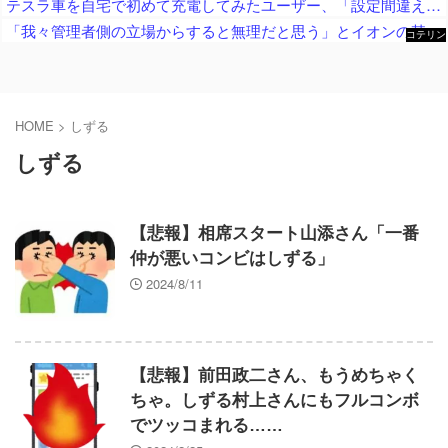
テスラ車を自宅で初めて充電してみたユーザー、「設定間違えてるんですかね？？」と困惑する羽目に……
「我々管理者側の立場からすると無理だと思う」とイオンの某テナントを擁護する声、「みんなで最低限の店の片付けやって、今日は帰るべ」って指示する方が普通で……
コテリン
- 固定リ
ンク自動
更新ツー
ル
HOME
>
しずる
しずる
【悲報】相席スタート山添さん「一番
仲が悪いコンビはしずる」
2024/8/11
【悲報】前田政二さん、もうめちゃく
ちゃ。しずる村上さんにもフルコンボ
でツッコまれる……